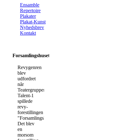
Ensamble
Repertoire
Plakater
Plakat-Kunst
Nyhedsbrev
Kontakt
Forsamlingshuset
Revygenren
blev
udfordret
når
Teatergruppen
Talent-1
spillede
revy-
forestillingen
"Forsamlingshuset".
Det blev
en
morsom