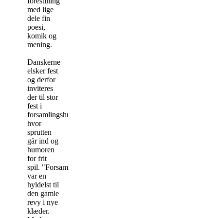
forestilling
med lige
dele fin
poesi,
komik og
mening.
Danskerne
elsker fest
og derfor
inviteres
der til stor
fest i
forsamlingshuset,
hvor
sprutten
går ind og
humoren
for frit
spil. "Forsamlingshuset"
var en
hyldelst til
den gamle
revy i nye
klæder.