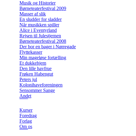
Musik og Historier
Børneteaterfestival 2009
Masser af slik
En sludder for sladder
Når musikken spiller
Alice i Eventyrland
Rejsen til Julestjernen
Børneteaterfestival 2008
Der bor en bager i Nørregade
Flyttekasser
Min mageløse fortælling
Et dukkehjem
Den lille havfrue
Frøken Habengut
Peters jul
Kolonihaveforeningen
Sensommer Sange
Andet
Kurser
Foredrag
Forlag
Om os