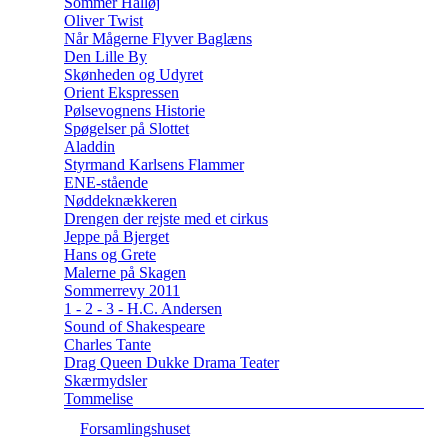
Sommer Halløj
Oliver Twist
Når Mågerne Flyver Baglæns
Den Lille By
Skønheden og Udyret
Orient Ekspressen
Pølsevognens Historie
Spøgelser på Slottet
Aladdin
Styrmand Karlsens Flammer
ENE-stående
Nøddeknækkeren
Drengen der rejste med et cirkus
Jeppe på Bjerget
Hans og Grete
Malerne på Skagen
Sommerrevy 2011
1 - 2 - 3 - H.C. Andersen
Sound of Shakespeare
Charles Tante
Drag Queen Dukke Drama Teater
Skærmydsler
Tommelise
Forsamlingshuset