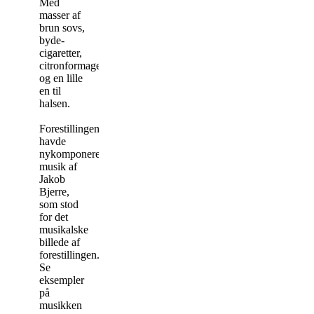
Med
masser af
brun sovs,
byde-
cigaretter,
citronformage
og en lille
en til
halsen.
Forestillingen
havde
nykomponeret
musik af
Jakob
Bjerre,
som stod
for det
musikalske
billede af
forestillingen.
Se
eksempler
på
musikken