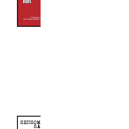
opleve inden juleaften.
Af Morten Aagaard
Illustrationer: Mathias
August Borg
Sensommer
Sange - en
skæbnefabulering
Pris: 100 kr. +
forsendelse
Bogen kan købes
som e-bog via
dette link:
Køb som e-bog
Fabulerende
skildring af en