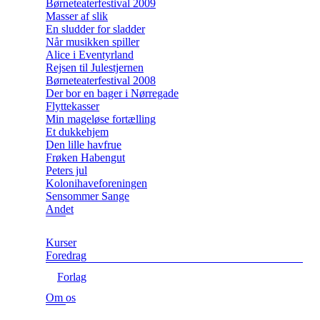
Børneteaterfestival 2009
Masser af slik
En sludder for sladder
Når musikken spiller
Alice i Eventyrland
Rejsen til Julestjernen
Børneteaterfestival 2008
Der bor en bager i Nørregade
Flyttekasser
Min mageløse fortælling
Et dukkehjem
Den lille havfrue
Frøken Habengut
Peters jul
Kolonihaveforeningen
Sensommer Sange
Andet
Kurser
Foredrag
Forlag
Om os