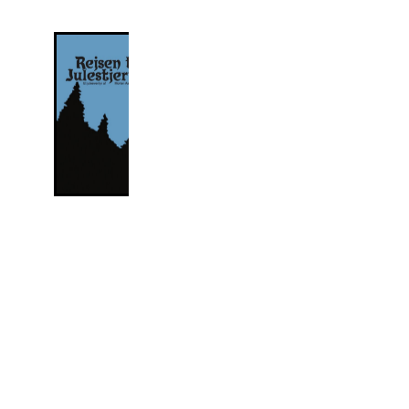
mister sin hale,
og derfor må
vennerne rejse
hele vejen til
julestjernen - for
det eneste der
kan få en
troldehale til at
gro ud igen er
julestjernestøv. Et
rigtig juleeventyr
med nisser og
masser af
venskab.
Af Morten
Aagaard
Illusteret at
forfatteren.
Mors Dreng