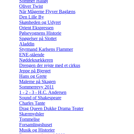
Sommer Halløj
Oliver Twist
Når Mågerne Flyver Baglæns
Den Lille By
Skønheden og Udyret
Orient Ekspressen
Pølsevognens Historie
Spøgelser på Slottet
Aladdin
Styrmand Karlsens Flammer
ENE-stående
Nøddeknækkeren
Drengen der rejste med et cirkus
Jeppe på Bjerget
Hans og Grete
Malerne på Skagen
Sommerrevy 2011
1 - 2 - 3 - H.C. Andersen
Sound of Shakespeare
Charles Tante
Drag Queen Dukke Drama Teater
Skærmydsler
Tommelise
Forsamlingshuset
Musik og Historier