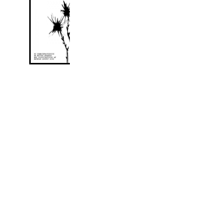
sangerindes
ukonventionelle
liv, hvor hun har
delt ødselt ud af
sin kunst, sit
hjerte og sin
livsappetit.
Af Morten
Aagaard
Illustrationer:
Mathias August
Borg
Rejsen til
Julestjernen
Pris: 50 kr. +
forsendelse
Et juleeventyr om
trolden som