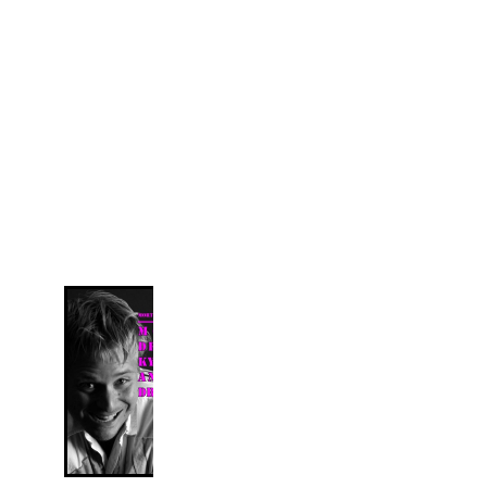
Kysser Andre
Drenge
Pris: 50 kr. +
forsendelse
Bogen kan købes
som e-bog via
dette link:
Køb som e-bog
En bog om
hvordan livet
også kan være.
Det er en
personligt
beretning om at
være bøsse, og
om at have
affundet sig med
sit liv. Bogen har
humor og
holdninger, og
fortæller om at
springe ud, om
forholdet til
familie og