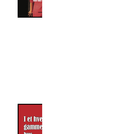
de mere end 50
forestillinger, som
Teagetgruppen
Talent-1 har
produceret.
Fortalt af
Teatergruppen
Talent-1
I et hvert
gammelt hus
Pris: 120 kr +
forsendelse
En julehistorie om Anna
og Nissen Morten, der
bor i det samme hus. De
glæder sig til jul og har
øjne og øre åbne - for
der er mange til at