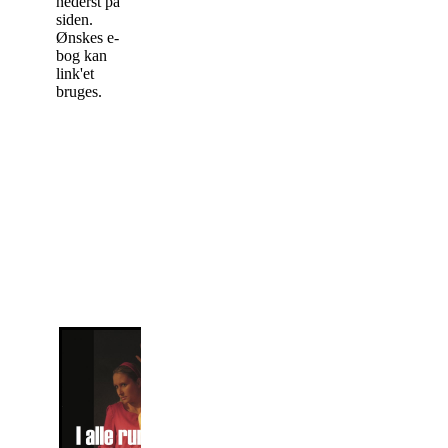
nederst på
siden.
Ønskes e-
bog kan
link'et
bruges.
I alle rum
Pris: 100 kr. +
forsendelse
En tilfældig aften blev
starten på ti års
teaterarbejde i Næstved
- indtil nu. I forbindelse
med Teatergruppen
Talent-1's jubilæum
fortælles historier fra
alle de rum, hvor der er
blevet spillet teater.
Bogen er fyldt
med billeder fra