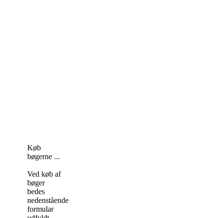
venner, om
religion, om at
være bøsse på
arbejdspladsen,
om seksualitet og
alle de andre ting,
som er en del af
livet – når man er
bøsse i Danmark
Af Morten
Aagaard
Foto: Jonas
Torry-Smith
Køb
bøgerne ...
Ved køb af
bøger
bedes
nedenstående
formular
udfyldt.