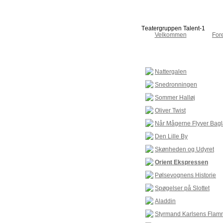
T
eatergruppen Talent-1
Velkommen
Fore
Nattergalen
Snedronningen
Sommer Halløj
Oliver Twist
Når Mågerne Flyver Bag
Den Lille By
Skønheden og Udyret
Orient Ekspressen
Pølsevognens Historie
Spøgelser på Slottet
Aladdin
Styrmand Karlsens Flam