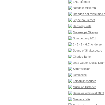
ENE-stående
Nøddeknækkeren
Drengen der rejste med e
Jeppe på Bjerget
Hans og Grete
Malerne på Skagen
Sommerrevy 2011
1 - 2 - 3 - H.C. Andersen
Sound of Shakespeare
Charles Tante
Drag Queen Dukke Dram
Skærmydsler
Tommelise
Forsamlingshuset
Musik og Historier
Børneteaterfestival 2009
Masser af slik