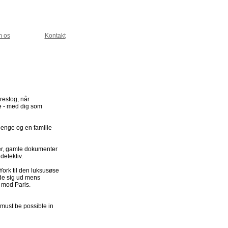
 os
Kontakt
restog, når
de - med dig som
 penge og en familie
.
kter, gamle dokumenter
detektiv.
York til den luksusøse
de sig ud mens
 mod Paris.
must be possible in