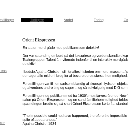
stillinger
Tidligere
Andet
Forlag
Om
Orient Ekspressen
En teater-mord-gåde med publikum som detektiv!
Der var spænding ombord på det luksuriøse og verdenskendte eksp
Teatergruppen Talent-1 inviterede indenfor til en interaktiv mordgå
detektiv!
læns
I bedste Agatha Christie - stil fortaltes historien om mord, masser af
der tager alle midler i brug for at bevare deres største hemmelighed
Forestillingen var til i en sælsom blandig af skuespil, lydspor, obje
og alverdens andre ting og sager ... og så selvfølgelig med DIG som 
Forestillingen tog publikum med fra 1930'ernes farvestrålende New 
salon på Orient Ekspressen - og en sand familiehemmelighed folde
spændingen bredte sig så snart Orient Ekspressen kørte fra Istanbul
"The impossible could not have happened, therefore the impossible 
spite of appearances."
mer
Agatha Christie, 1934