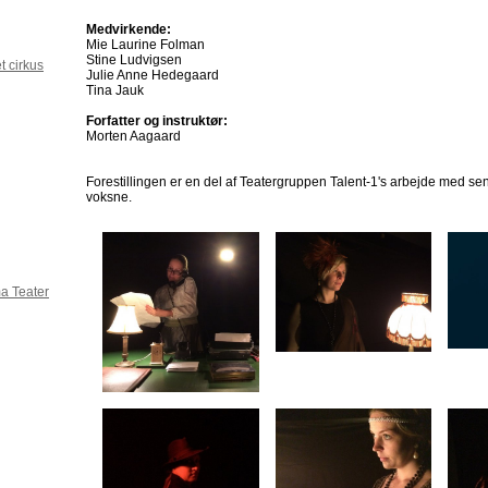
Medvirkende:
Mie Laurine Folman
Stine Ludvigsen
t cirkus
Julie Anne Hedegaard
Tina Jauk
Forfatter og instruktør:
Morten Aagaard
Forestillingen er en del af Teatergruppen Talent-1's arbejde med sens
voksne.
a Teater