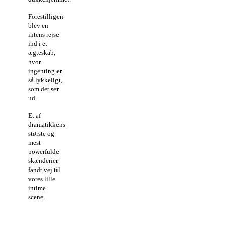
Forestilligen
blev en
intens rejse
ind i et
ægteskab,
hvor
ingenting er
så lykkeligt,
som det ser
ud.
Et af
dramatikkens
største og
mest
powerfulde
skænderier
fandt vej til
vores lille
intime
scene.