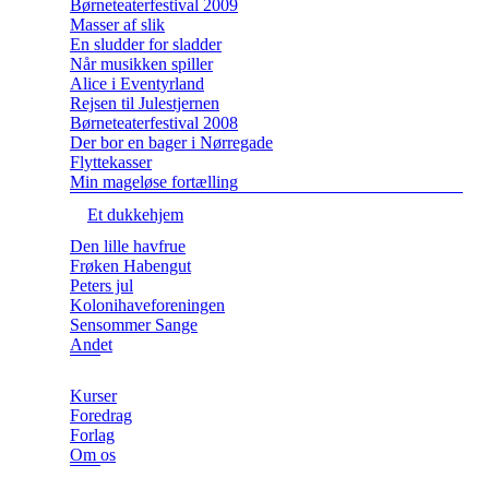
Børneteaterfestival 2009
Masser af slik
En sludder for sladder
Når musikken spiller
Alice i Eventyrland
Rejsen til Julestjernen
Børneteaterfestival 2008
Der bor en bager i Nørregade
Flyttekasser
Min mageløse fortælling
Et dukkehjem
Den lille havfrue
Frøken Habengut
Peters jul
Kolonihaveforeningen
Sensommer Sange
Andet
Kurser
Foredrag
Forlag
Om os