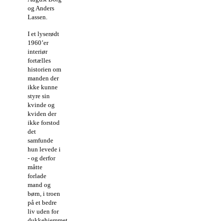
og Anders
Lassen.
I et lyserødt
1960’er
interiør
fortælles
historien om
manden der
ikke kunne
styre sin
kvinde og
kviden der
ikke forstod
det
samfunde
hun levede i
- og derfor
måtte
forlade
mand og
børn, i troen
på et bedre
liv uden for
dukkehjemmet.