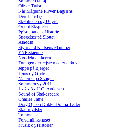
Sommer Halløj
Oliver Twist
Når Mågerne Flyver Baglæns
Den Lille By
Skønheden og Udyret
Orient Ekspressen
Pølsevognens Historie
Spøgelser på Slottet
Aladdin
Styrmand Karlsens Flammer
ENE-stående
Nøddeknækkeren
Drengen der rejste med et cirkus
Jeppe på Bjerget
Hans og Grete
Malerne på Skagen
Sommerrevy 2011
1 - 2 - 3 - H.C. Andersen
Sound of Shakespeare
Charles Tante
Drag Queen Dukke Drama Teater
Skærmydsler
Tommelise
Forsamlingshuset
Musik og Historier