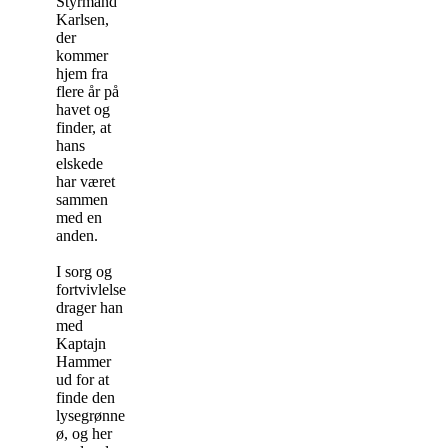
Styrmand
Karlsen,
der
kommer
hjem fra
flere år på
havet og
finder, at
hans
elskede
har været
sammen
med en
anden.
I sorg og
fortvivlelse
drager han
med
Kaptajn
Hammer
ud for at
finde den
lysegrønne
ø, og her