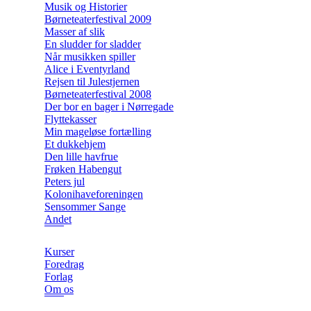
Musik og Historier
Børneteaterfestival 2009
Masser af slik
En sludder for sladder
Når musikken spiller
Alice i Eventyrland
Rejsen til Julestjernen
Børneteaterfestival 2008
Der bor en bager i Nørregade
Flyttekasser
Min mageløse fortælling
Et dukkehjem
Den lille havfrue
Frøken Habengut
Peters jul
Kolonihaveforeningen
Sensommer Sange
Andet
Kurser
Foredrag
Forlag
Om os