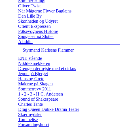
Sommer Halløj
Oliver Twist
Når Mågerne Flyver Baglæns
Den Lille By
Skønheden og Udyret
Orient Ekspressen
Pølsevognens Historie
Spøgelser på Slottet
Aladdin
Styrmand Karlsens Flammer
ENE-stående
Nøddeknækkeren
Drengen der rejste med et cirkus
Jeppe på Bjerget
Hans og Grete
Malerne på Skagen
Sommerrevy 2011
1 - 2 - 3 - H.C. Andersen
Sound of Shakespeare
Charles Tante
Drag Queen Dukke Drama Teater
Skærmydsler
Tommelise
Forsamlingshuset