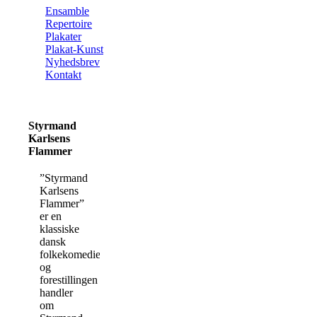
Ensamble
Repertoire
Plakater
Plakat-Kunst
Nyhedsbrev
Kontakt
Styrmand
Karlsens
Flammer
”Styrmand
Karlsens
Flammer”
er en
klassiske
dansk
folkekomedie,
og
forestillingen
handler
om